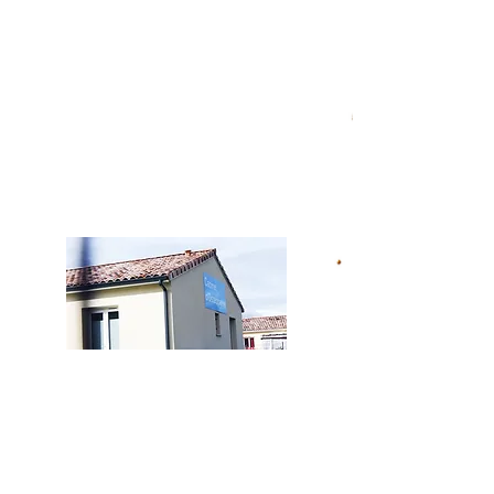
CONTACT
104 Chemin de
Taillefer
82710 BRESSOLS
07 49 47 15 11
vdpsophrologie@g