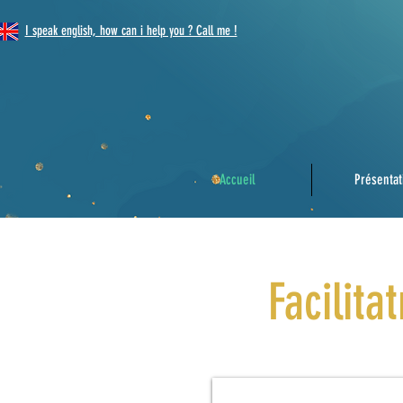
I speak english, how can i help you ? Call me !
Accueil
Présentat
Facilita