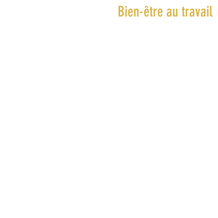
Bien-être au travail
Si vous cherchez à améliorer vot
bien-être au travail, nos séances a
vous guident à travers des exercice
relaxation et de gestion du stress, 
aidant à retrouver calme et
concentration dans un environne
professionnel souvent mouvemen