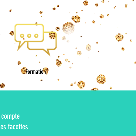
Formation
n compte
ses facettes