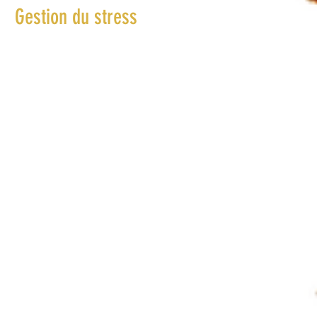
Gestion du stress
oin de mieux gérer votre stress et
 émotions ? Nos packs audios vous
rnissent des outils pratiques pour
ltiver la résilience émotionnelle et
rouver l'équilibre intérieur, même
ns les moments les plus difficiles.