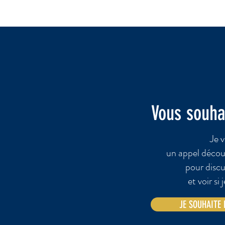
Vous souha
Je v
un appel décou
pour discu
et voir si
JE SOUHAITE