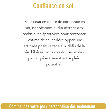
Confiance en soi
re
Pour ceux en quête de confiance en
Bes
udio
soi, nos séances audio offrent des
vos
s de
techniques éprouvées pour renforcer
fou
vous
l'estime de soi et développer une
cu
attitude positive face aux défis de la
t
ment
vie. Libérez-vous des doutes et des
da
té.
peurs qui entravent votre plein
potentiel.
Chaque pack est accompagné d'un suivi personnalisé en ligne,
vous permettant de bénéficier d'un coaching individualisé.
Commandez votre pack personnalisé dès maintenant !