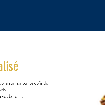
alisé
er à surmonter les défis du
els.
 vos besoins.